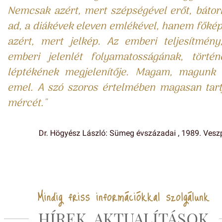
Nemcsak azért, mert szépségével erőt, bátorí
ad, a diákévek eleven emlékével, hanem főké
azért, mert jelkép. Az emberi teljesítmény
emberi jelenlét folyamatosságának, történ
léptékének megjelenítője. Magam, magunk 
emel. A szó szoros értelmében magasan tart
mércét."
Dr. Högyész László: Sümeg évszázadai , 1989. Ves
Mindig friss információkkal szolgálunk
HÍREK, AKTUALÍTÁSOK