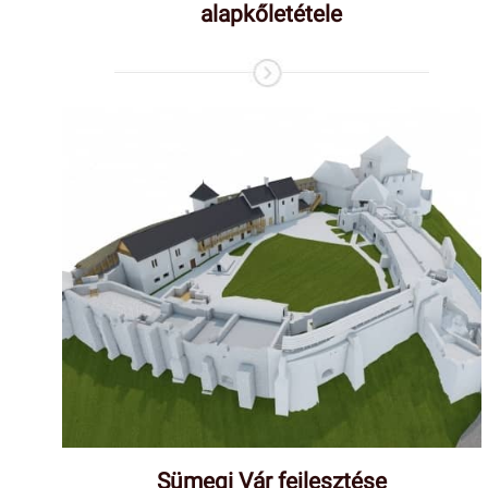
alapkőletétele
Sümegi Vár fejlesztése