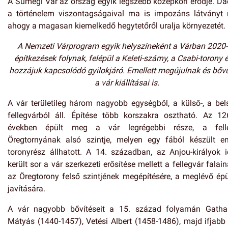
A Sümegi Vár az ország egyik legszebb középkori erődje. Da
a történelem viszontagságaival ma is impozáns látványt n
ahogy a magasan kiemelkedő hegytetőről uralja környezetét.
A Nemzeti Várprogram egyik helyszíneként a Várban 2020-
építkezések folynak, felépül a Keleti-szárny, a Csabi-torony 
hozzájuk kapcsolódó gyilokjáró. Emellett megújulnak és bőv
a vár kiállításai is.
A vár területileg három nagyobb egységből, a külső-, a bel
fellegvárból áll. Építése több korszakra osztható. Az 12
években épült meg a vár legrégebbi része, a fell
Öregtornyának alsó szintje, melyen egy fából készült em
toronyrész állhatott. A 14. században, az Anjou-királyok i
került sor a vár szerkezeti erősítése mellett a fellegvár falai
az Öregtorony felső szintjének megépítésére, a meglévő épü
javítására.
A vár nagyobb bővítéseit a 15. század folyamán Gatha
Mátyás (1440-1457), Vetési Albert (1458-1486), majd ifjabb 