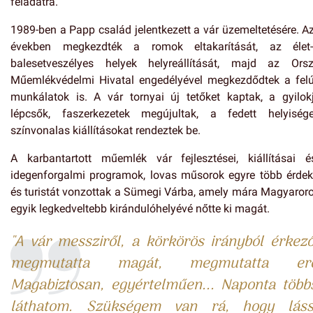
feladatra.
1989-ben a Papp család jelentkezett a vár üzemeltetésére. Az
években megkezdték a romok eltakarítását, az élet
balesetveszélyes helyek helyreállítását, majd az Ors
Műemlékvédelmi Hivatal engedélyével megkezdődtek a felúj
munkálatok is. A vár tornyai új tetőket kaptak, a gyilokj
lépcsők, faszerkezetek megújultak, a fedett helyiség
színvonalas kiállításokat rendeztek be.
A karbantartott műemlék vár fejlesztései, kiállításai 
idegenforgalmi programok, lovas műsorok egyre több érdek
és turistát vonzottak a Sümegi Várba, amely mára Magyaror
egyik legkedveltebb kirándulóhelyévé nőtte ki magát.
"A vár messziről, a körkörös irányból érkez
megmutatta magát, megmutatta erej
Magabiztosan, egyértelműen... Naponta több
láthatom. Szükségem van rá, hogy lás