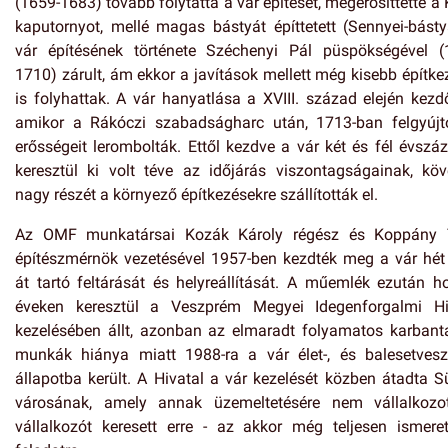
(1659-1683) tovább folytatta a vár építését, megerősíttette a
kaputornyot, mellé magas bástyát építtetett (Sennyei-básty
vár építésének története Széchenyi Pál püspökségével (
1710) zárult, ám ekkor a javítások mellett még kisebb építke
is folyhattak. A vár hanyatlása a XVIII. század elején kezdő
amikor a Rákóczi szabadságharc után, 1713-ban felgyújto
erősségeit lerombolták. Ettől kezdve a vár két és fél évszá
keresztül ki volt téve az időjárás viszontagságainak, köv
nagy részét a környező építkezésekre szállították el.
Az OMF munkatársai Kozák Károly régész és Koppány 
építészmérnök vezetésével 1957-ben kezdték meg a vár hét
át tartó feltárását és helyreállítását. A műemlék ezután h
éveken keresztül a Veszprém Megyei Idegenforgalmi Hi
kezelésében állt, azonban az elmaradt folyamatos karbanta
munkák hiánya miatt 1988-ra a vár élet-, és balesetvesz
állapotba került. A Hivatal a vár kezelését közben átadta 
városának, amely annak üzemeltetésére nem vállalkozo
vállalkozót keresett erre - az akkor még teljesen ismeret