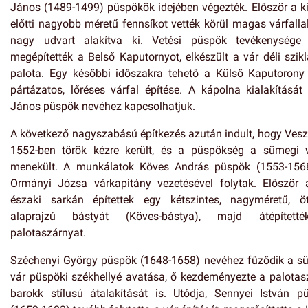
János (1489-1499) püspökök idejében végezték. Először a ki
előtti nagyobb méretű fennsíkot vették körül magas várfallal
nagy udvart alakítva ki. Vetési püspök tevékenysége 
megépítették a Belső Kaputornyot, elkészült a vár déli szikl
palota. Egy későbbi időszakra tehető a Külső Kaputorony
pártázatos, lőréses várfal építése. A kápolna kialakítását 
János püspök nevéhez kapcsolhatjuk.
A következő nagyszabású építkezés azután indult, hogy Ves
1552-ben török kézre került, és a püspökség a sümegi 
menekült. A munkálatok Köves András püspök (1553-156
Ormányi Józsa várkapitány vezetésével folytak. Először 
északi sarkán építettek egy kétszintes, nagyméretű, ö
alaprajzú bástyát (Köves-bástya), majd átépített
palotaszárnyat.
Széchenyi György püspök (1648-1658) nevéhez fűződik a s
vár püspöki székhellyé avatása, ő kezdeményezte a palotas
barokk stílusú átalakítását is. Utódja, Sennyei István p