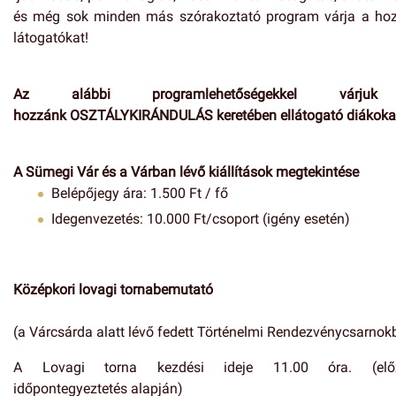
és még sok minden más szórakoztató program várja a ho
látogatókat!
Az alábbi programlehetőségekkel várj
hozzánk OSZTÁLYKIRÁNDULÁS keretében ellátogató diákoka
A Sümegi Vár és a Várban lévő kiállítások megtekintése
Belépőjegy ára: 1.500 Ft / fő
Idegenvezetés: 10.000 Ft/csoport (igény esetén)
Középkori lovagi tornabemutató
(a Várcsárda alatt lévő fedett Történelmi Rendezvénycsarnok
A Lovagi torna kezdési ideje 11.00 óra. (előz
időpontegyeztetés alapján)