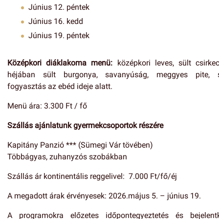
Június 12. péntek
Június 16. kedd
Június 19. péntek
Középkori diáklakoma menü:
középkori leves, sült csirke
héjában sült burgonya, savanyúság, meggyes pite, 
fogyasztás az ebéd ideje alatt.
Menü ára: 3.300 Ft / fő
Szállás ajánlatunk gyermekcsoportok részére
Kapitány Panzió *** (Sümegi Vár tövében)
Többágyas, zuhanyzós szobákban
Szállás ár kontinentális reggelivel: 7.000 Ft/fő/éj
A megadott árak érvényesek: 2026.május 5. – június 19.
A programokra előzetes időpontegyeztetés és bejelent