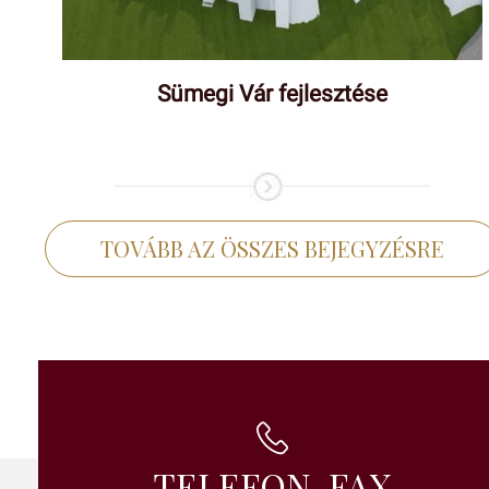
Sümegi Vár fejlesztése
TOVÁBB AZ ÖSSZES BEJEGYZÉSRE
TELEFON, FAX