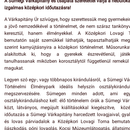
A Sümegi Várkapitány és csapata szeretettel várja a nebulóka
izgalmas középkori időutazásra!
A Várkapitány Úr szívügye, hogy szerettessük meg gyermekein
a jövő nemzedékével a történelmet, de nem száraz tanköny
keresztül, hanem élményekkel. A Középkori Lovagi 
bemutatón saját szemükkel láthatják, tapasztalhatják meg
szerint karnyújtásnyira a középkori történelmet. Műsorunka
alakítottuk ki, hogy a gyerekek észrevétlenül, játé
tanulhassanak miközben korosztálytól függetlenül remekül 
magukat.
Legyen szó egy-, vagy többnapos kirándulásról, a Sümegi Vár
Történelmi Élménypark ideális helyszín osztálykirándu
megszervezésére. Sümegen minden adott, ami eg
osztálykiránduláshoz kell: élő történelem órák a Sümegi Vár 
közt, látványos, megújult kiállításokkal kiegészítve, közé
időutazás a Sümegi Várkapitány harcedzett lovagjaival, gya
és lovas párviadalok a Középkori Lovagi Torna bemutat
íjászkodás, póni lovaglás, Kocsi Múzeumlátogatás, állatsim