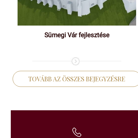
Sümegi Vár fejlesztése
TOVÁBB AZ ÖSSZES BEJEGYZÉSRE