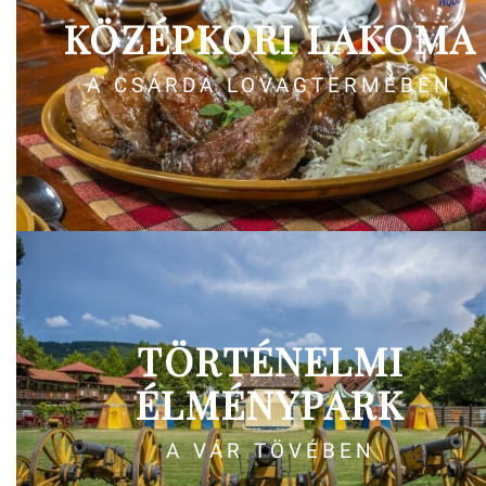
KÖZÉPKORI LAKOMA
A CSÁRDA LOVAGTERMÉBEN
TÖRTÉNELMI
ÉLMÉNYPARK
A VÁR TÖVÉBEN