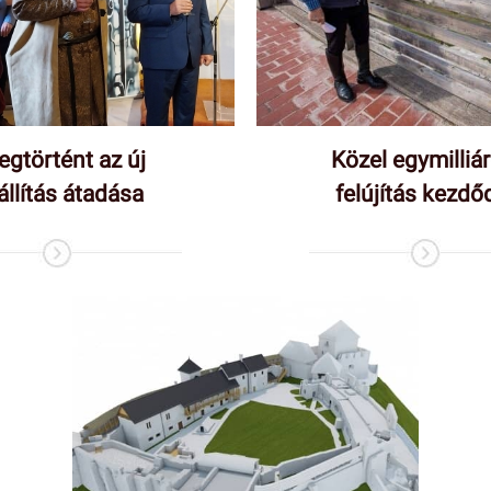
gtörtént az új
Közel egymilliá
állítás átadása
felújítás kezdő