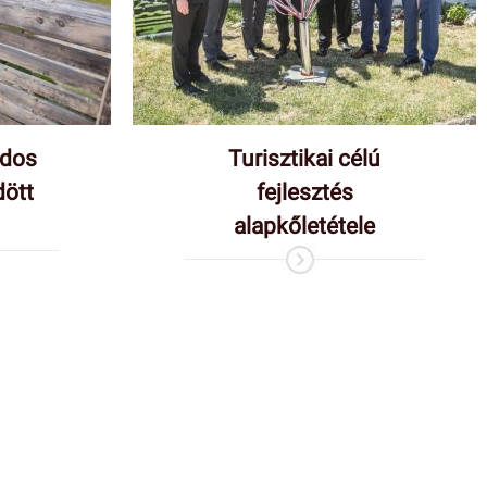
rdos
Turisztikai célú
dött
fejlesztés
alapkőletétele