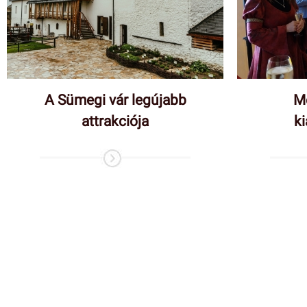
A Sümegi vár legújabb
Me
attrakciója
ki