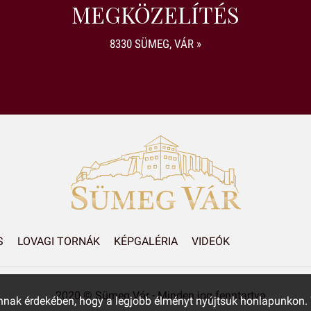
MEGKÖZELÍTÉS
8330 SÜMEG, VÁR »
S
LOVAGI TORNÁK
KÉPGALÉRIA
VIDEÓK
2020 © Sümeg Vár - Minden jog fenntartva
annak érdekében, hogy a legjobb élményt nyújtsuk honlapunkon.