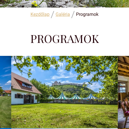
/
/
Kezdőlap
Galéria
Programok
PROGRAMOK