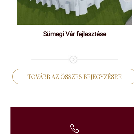
Sümegi Vár fejlesztése
TOVÁBB AZ ÖSSZES BEJEGYZÉSRE