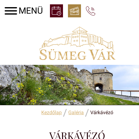
/
/
Kezdőlap
Galéria
Várkávézó
VÁRKÁVÉZÓ